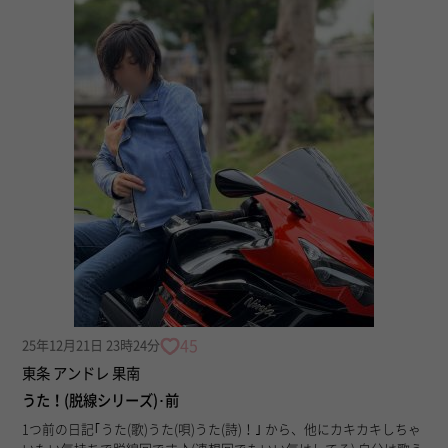
45
25年12月21日 23時24分
東条 アンドレ 果南
うた！(脱線シリーズ)･前
1つ前の日記｢うた(歌)うた(唄)うた(詩)！｣ から、他にカキカキしちゃ