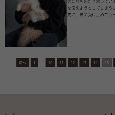
大切なものだと思っています。 男性はつい、答えを出そうとし
を伝えようとしてしまうことがある。 でも女性が求め
先に、まず受け止めてもら
....
前へ
1
10
11
12
13
14
15
ートア
ト