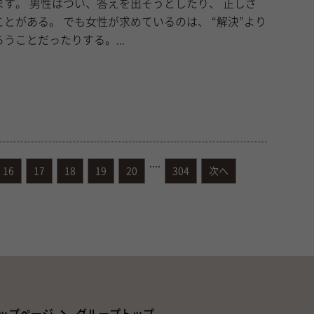
たり、 正しさ
ているのは、 “解決”より
うことだったりする。...
....
16
17
18
19
20
304
次へ
ップページ
グループトップ