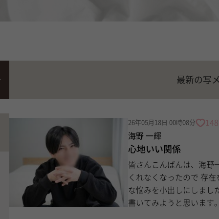
最新の写
148
26年05月18日 00時08分
海野 一輝
心地いい関係
皆さんこんばんは、海野一輝です！ 最近、お店に入る
くれなくなったので 存在を出すコツがあれば教えてください。笑 という切実
な悩みを小出しにしましたが 今回は 一緒にいて疲れない人の共通点
書いてみようと思います。.