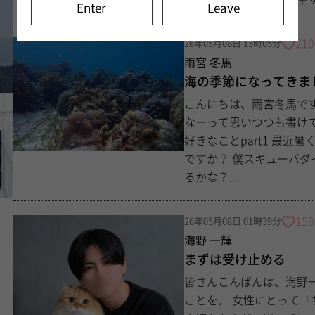
Enter
Leave
210
26年05月08日 13時05分
雨宮 冬馬
海の季節になってきま
こんにちは、雨宮冬馬です！ 日記お久しぶりですねー！ 書きた
なーって思いつつも書け
好きなことpart1 最近暑くなってきましたね、ってことはそろそろ海じゃない
ですか？ 僕スキューバダイビングが好きなんですけど、みんなはやったことあ
るかな？...
159
26年05月08日 01時39分
海野 一輝
まずは受け止める
皆さんこんばんは、海野一輝です！ 今日は僕が女性と
ことを。 女性にとって「ちゃんと話を聞いてもらえること」って 想像以上に