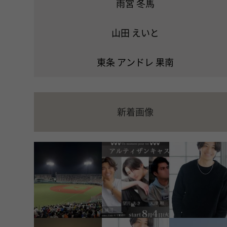
雨宮 冬馬
山田 えいと
東条 アンドレ 果南
新着画像