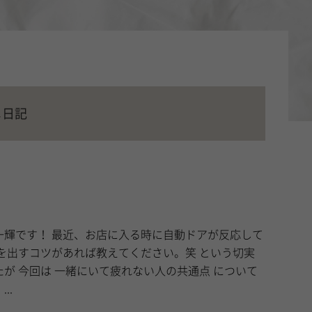
メ日記
時に自動ドアが反応して
 について
..