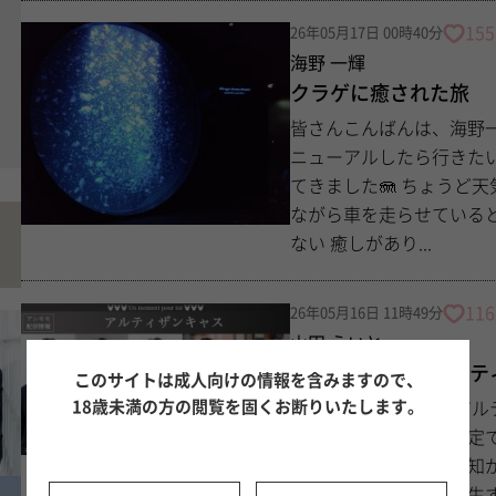
155
26年05月17日 00時40分
海野 一輝
クラゲに癒された旅
皆さんこんばんは、海野一輝です！ 先週、地元に帰省
ニューアルしたら行きたいと思ってい
てきました🪼 ちょうど天気も良くて、 渋 めだけど綺麗な 日本海の潮風を感じ
ながら車を走らせていると 東京ではなかなか味わえない 自然からしか得
ない 癒しがあり...
116
26年05月16日 11時49分
山田 えいと
【今夜】グランアルテ
このサイトは成人向けの情報を含みますので、
18歳未満の方の閲覧を固くお断りいたします。
ついに今夜！ グランアルティザン投票の結果発表が行われます！！ ツイキャ
スの開始予定時刻は未定
れば、開始と同時に通知が届きます！ https://twitcasting
ランアルティザンは誕生する