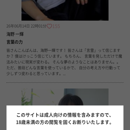
155
26年06月14日 22時01分
海野 一輝
言葉の力
皆さんこんばんは、海野一輝です！ 皆さんは「言霊」って信じます
か？ 僕はけっこう信じています。 もちろん、 言葉を発しただけで魔
法みたいに現実が変わる。 そんな夢のようなことはありません。。
ただ、普段どんな言葉を使っているかで、 自分の考え方や行動って
少しずつ変わると思っています。...
このサイトは成人向けの情報を含みますので、
18歳未満の方の閲覧を固くお断りいたします。