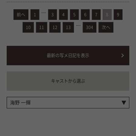
....
前へ
1
3
4
5
6
7
8
9
....
10
11
12
13
304
次へ
最新の写メ日記を表示
キャストから選ぶ