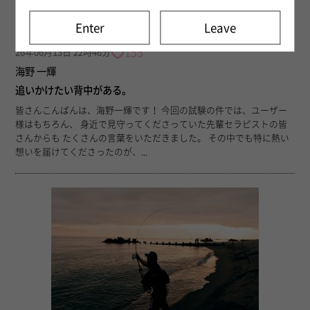
Enter
Leave
155
26年06月13日 22時46分
海野 一輝
追いかけたい背中がある。
皆さんこんばんは、海野一輝です！ 今回の試験の件では、ユーザー
様はもちろん、 身近で見守ってくださっていた先輩セラピストの皆
さんからも たくさんの言葉をいただきました。 その中でも特に熱い
想いを届けてくださったのが、...