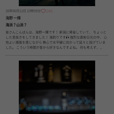
146
26年06月12日 23時59分
海野 一輝
海派？山派？
皆さんこんばんは、海野一輝です！ 新潟に帰省していて、 ちょっと
した息抜きをしてきました！ 海釣りです🎣 強烈な直射日光の中、 心
地よい潮風を感じながら 無心で水平線に向かって延々と投げていま
した。 こういう時間が昔から好きなんですよね。 何も考えず、...