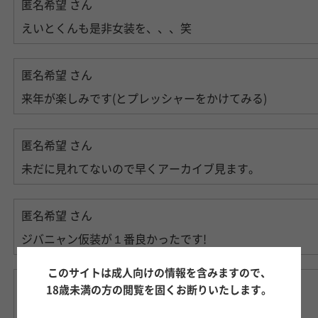
匿名希望
さん
えいとくんも是非女装を、、、笑
匿名希望
さん
来年が楽しみです(とプレッシャーをかけてみる)
匿名希望
さん
未だに見れてないので早くアーカイブ見ます。
匿名希望
さん
ジバニャン仮装が１番良かったです!
このサイトは成人向けの情報を含みますので、
匿名希望
さん
18歳未満の方の閲覧を固くお断りいたします。
次回のツイキャス楽しみにしています！