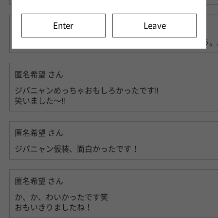
Enter
Leave
匿名希望
さん
あのジバニャン夢に出てきたら爆速で追いかけてきそう。
匿名希望
さん
ジバニャンめっちゃおもしろかったです‼︎
笑いました〜‼︎
匿名希望
さん
ジバニャン仮装、面白かったです！
匿名希望
さん
か、か、わいかったです笑
おもいきりましたね！