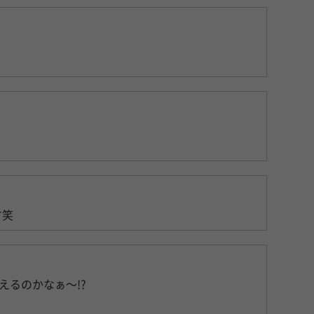
す笑
るのかなぁ〜!?