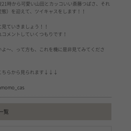
夜21時から可愛い山田とカッコいい斎藤つばさ、それ
変態）を迎えて、ツイキャスをします！！
に見ていきましょう！！
れコメントしていくつもりです！
いよ〜、って方も、これを機に是非見てみてくださ
こちらから見られます↓↓↓
:unmomo_cas
一覧