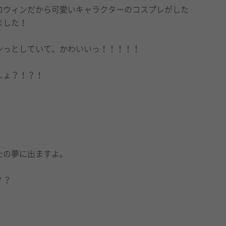
ロウィンだから可愛いキャラクターのコスプレがした
ました！
ンっとしていて、かわいいっ！！！！！
しょ？！？！
たの夢に出ますよ。
？？