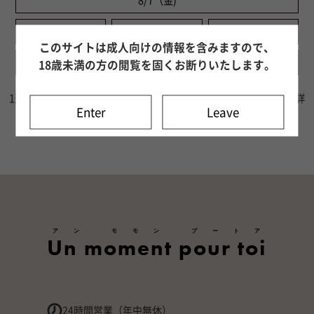
8/7（金)
8/8（土)
8/9（日)
8/10（月)
このサイトは成人向けの情報を含みますので、
8/11（火)
8/12（水)
8/13（木)
18歳未満の方の閲覧を固くお断りいたします。
1週間分の出勤情報をご確認いただけます。8日目以降はキャスト詳
Enter
Leave
細ページよりご確認ください。
アン モモン プートア
Un moment pour toi
24時間営業（年中無休）