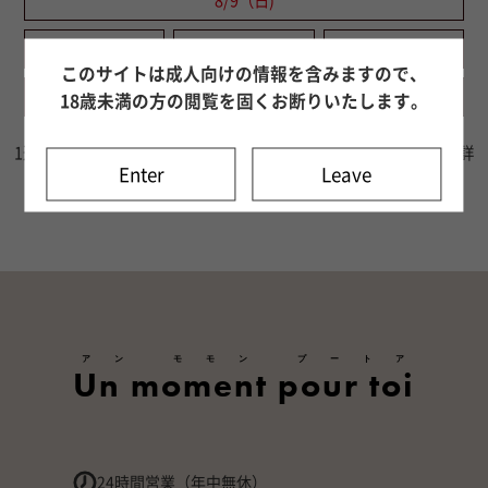
8/9（日)
8/10（月)
8/11（火)
8/12（水)
このサイトは成人向けの情報を含みますので、
8/13（木)
8/14（金)
8/15（土)
18歳未満の方の閲覧を固くお断りいたします。
1週間分の出勤情報をご確認いただけます。8日目以降はキャスト詳
Enter
Leave
細ページよりご確認ください。
アン モモン プートア
Un moment pour toi
24時間営業（年中無休）